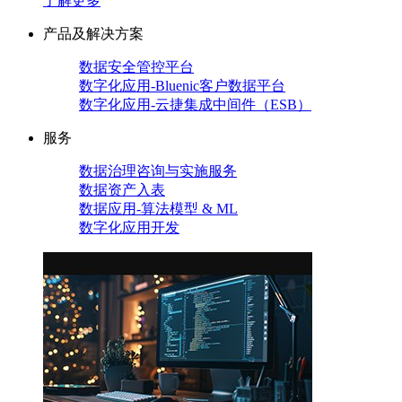
了解更多
产品及解决方案
数据安全管控平台
数字化应用-Bluenic客户数据平台
数字化应用-云捷集成中间件（ESB）
服务
数据治理咨询与实施服务
数据资产入表
数据应用-算法模型 & ML
数字化应用开发