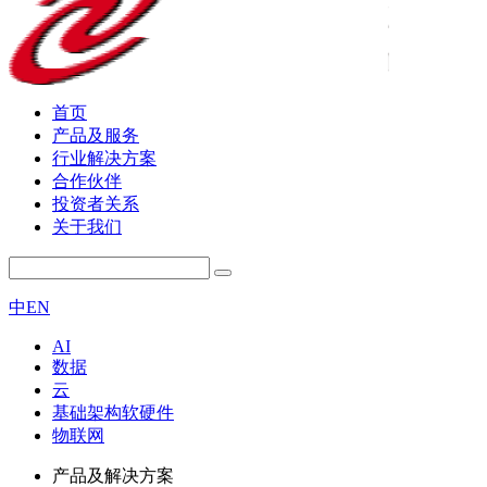
首页
产品及服务
行业解决方案
合作伙伴
投资者关系
关于我们
中
EN
AI
数据
云
基础架构软硬件
物联网
产品及解决方案