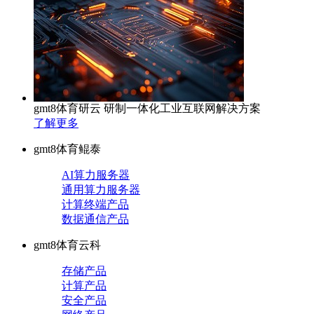
gmt8体育研云 研制一体化工业互联网解决方案
了解更多
gmt8体育鲲泰
AI算力服务器
通用算力服务器
计算终端产品
数据通信产品
gmt8体育云科
存储产品
计算产品
安全产品